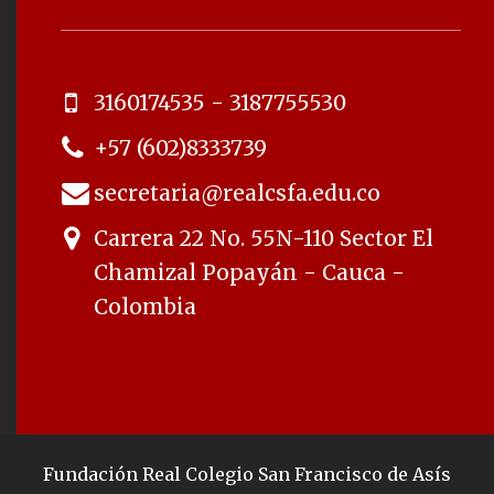
3160174535 - 3187755530
+57 (602)8333739
secretaria@realcsfa.edu.co
Carrera 22 No. 55N-110 Sector El
Chamizal Popayán - Cauca -
Colombia
Fundación Real Colegio San Francisco de Asís